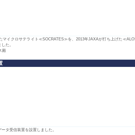
イクロサテライト≪SOCRATES≫を、2013年JAXAが打ち上げた≪AL
ました。
エス殿
置
のデータ受信装置を設置しました。