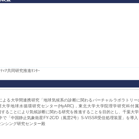
ﾃｨｱ共同研究推進ｾﾝﾀｰ
経費による大学間連携研究「地球気候系の診断に関わるバーチャルラボラトリ
古屋大学地球水循環研究センター(HyARC)，東北大学大学院理学研究科
が相互連携することにより気候診断に関わる研究を推進することを目的とし、千葉
中で「中国静止気象衛星FY-2C/D（風雲2号）S-VISSR受信処理装置」を
センシング研究センター殿