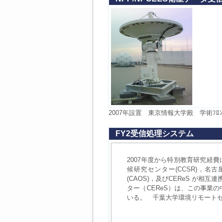
2007年設置 東京情報大学殿 学術ﾌﾛﾝ
FY2受信処理システム
2007年度から特別教育研究
候研究センター(CCSR)，名
(CAOS)，及びCEReS 
ター（CEReS）は、この事業の
いる。 千葉大学環境リモート