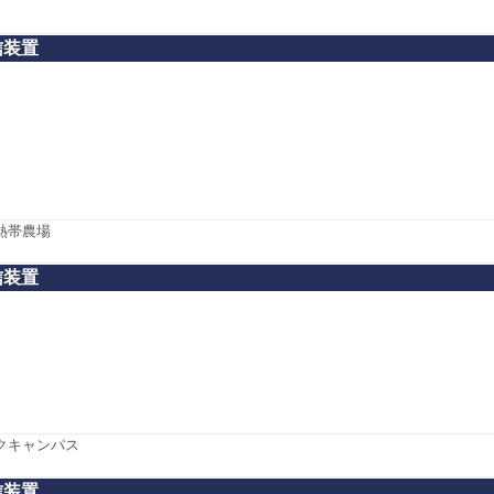
信装置
熱帯農場
信装置
ツクキャンパス
信装置