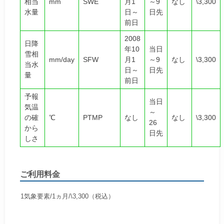
相当
mm
SWE
月1
～9
なし
\3,300
水量
日～
日先
前日
2008
日降
年10
当日
雪相
mm/day
SFW
月1
～9
なし
\3,300
当水
日～
日先
量
前日
予報
当日
気温
～
の確
℃
PTMP
なし
なし
\3,300
26
から
日先
しさ
ご利用料金
1気象要素/1ヵ月/\3,300（税込）