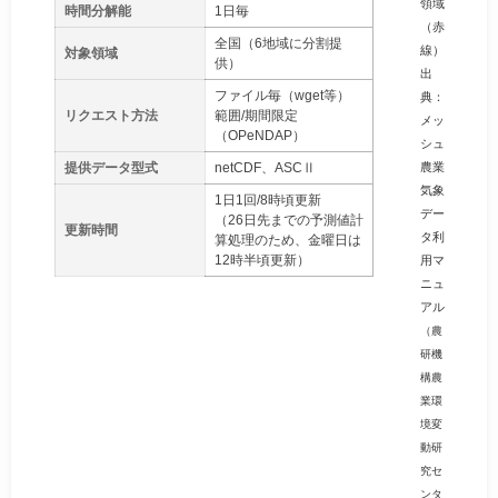
領域
時間分解能
1日毎
（赤
全国（6地域に分割提
線）
対象領域
供）
出
ファイル毎（wget等）
典：
リクエスト方法
範囲/期間限定
メッ
（OPeNDAP）
シュ
農業
提供データ型式
netCDF、ASCⅡ
気象
1日1回/8時頃更新
デー
（26日先までの予測値計
更新時間
タ利
算処理のため、金曜日は
12時半頃更新）
用マ
ニュ
アル
（農
研機
構農
業環
境変
動研
究セ
ンタ