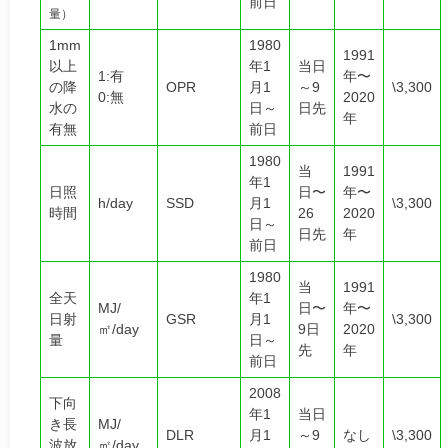
前日
量）
1mm
1980
1991
以上
年1
当日
1:有
年〜
の降
OPR
月1
～9
\3,300
0:無
2020
水の
日～
日先
年
有無
前日
1980
当
1991
年1
日照
⽇〜
年〜
h/day
SSD
月1
\3,300
時間
26
2020
日～
⽇先
年
前日
1980
当
1991
全天
年1
MJ/
⽇〜
年〜
日射
GSR
月1
\3,300
㎡/day
9⽇
2020
量
日～
先
年
前日
2008
下向
年1
当日
き長
MJ/
DLR
月1
～9
なし
\3,300
波放
㎡/day