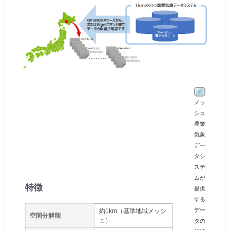
メッ
シュ
農業
気象
デー
タシ
ステ
ムが
特徴
提供
する
デー
約1km（基準地域メッシ
空間分解能
ュ）
タの