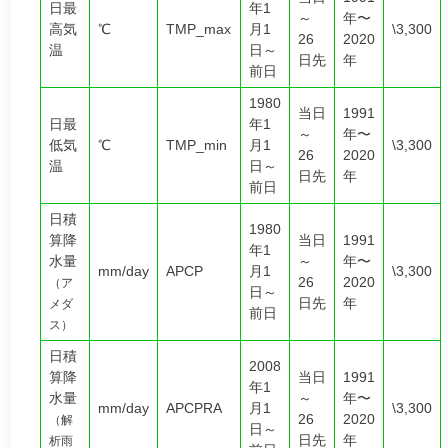
日最
年1
～
年〜
高気
℃
TMP_max
月1
\3,300
26
2020
温
日～
日先
年
前日
1980
当日
1991
日最
年1
～
年〜
低気
℃
TMP_min
月1
\3,300
26
2020
温
日～
日先
年
前日
⽇積
1980
算降
当日
1991
年1
⽔量
～
年〜
mm/day
APCP
月1
\3,300
26
2020
（ア
日～
日先
年
メダ
前日
ス）
⽇積
2008
算降
当日
1991
年1
⽔量
～
年〜
mm/day
APCPRA
月1
\3,300
26
2020
（解
日～
日先
年
析⾬