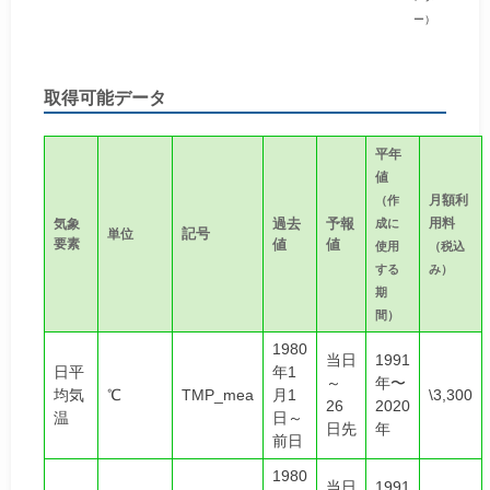
ー）
取得可能データ
平年
値
月額利
（作
過去
予報
用料
気象
成に
記号
単位
要素
値
値
使用
（税込
する
み）
期
間）
1980
当日
1991
日平
年1
～
年〜
均気
℃
TMP_mea
月1
\3,300
26
2020
温
日～
日先
年
前日
1980
当日
1991