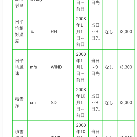
日～
日先
射量
前日
2008
日平
年1
当日
均相
％
RH
月1
～9
なし
\3,300
対温
日～
日先
度
前日
2008
日平
年1
当日
均風
m/s
WIND
月1
～9
なし
\3,300
速
日～
日先
前日
2008
年10
当日
積雪
cm
SD
月1
～9
なし
\3,300
深
日～
日先
前日
2008
積雪
年10
当日