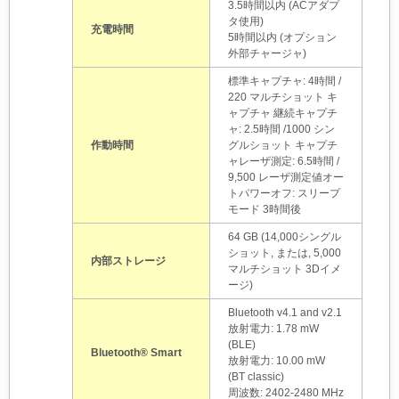
3.5時間以内 (ACアダプ
タ使用)
充電時間
5時間以内 (オプション
外部チャージャ)
標準キャプチャ: 4時間 /
220 マルチショット キ
ャプチャ 継続キャプチ
ャ: 2.5時間 /1000 シン
作動時間
グルショット キャプチ
ャ レーザ測定: 6.5時間 /
9,500 レーザ測定値 オー
トパワーオフ: スリープ
モード 3時間後
64 GB (14,000シングル
ショット, または, 5,000
内部ストレージ
マルチショット 3Dイメ
ージ)
Bluetooth v4.1 and v2.1
放射電力: 1.78 mW
(BLE)
Bluetooth® Smart
放射電力: 10.00 mW
(BT classic)
周波数: 2402-2480 MHz