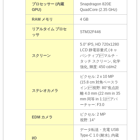
プロセッサー (内蔵
Snapdragon 820E
GPU)
QuadCore (2.35 GHz)
RAM メモリ
4 GB
リアルタイム プロセ
STM32F446
ッサ
5.0” IPS, HD 720x1280
LCD 静電容量式 (キャ
スクリーン
パシティブ) マルチ・
タッチ スクリーン, 化学
強化, 輝度: 450 cd/m2
ピクセル: 2 x 10 MP
(15.8 cm 対角ベースラ
イン) 視野: 80° 焦点距
ステレオカメラ
離 4.0 mm (22 mm in 35
mm 同等 in 1:1) アパ
ーチャー: F3.0
ピクセル: 2 MP
EDM カメラ
視野: 14°
データ転送・充電 USB
Type-C 1.0 (耐水), 内蔵
I/O