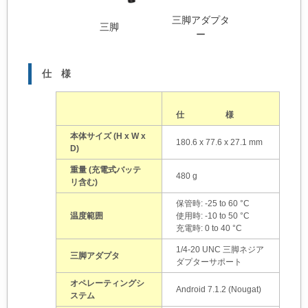
三脚アダプタ
三脚
ー
仕 様
仕 様
本体サイズ (H x W x
180.6 x 77.6 x 27.1 mm
D)
重量 (充電式バッテ
480 g
リ含む)
保管時: -25 to 60 °C
温度範囲
使用時: -10 to 50 °C
充電時: 0 to 40 °C
1/4-20 UNC 三脚ネジア
三脚アダプタ
ダプターサポート
オペレーティングシ
Android 7.1.2 (Nougat)
ステム