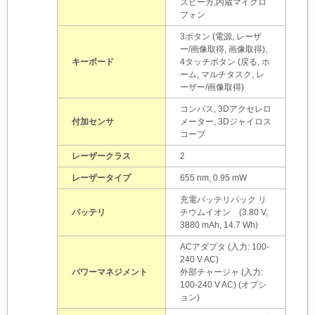
スピーカ, 内蔵マイクロ
フォン
3ボタン (電源, レーザ
ー/画像取得, 画像取得),
キーボード
4タッチボタン (戻る, ホ
ーム, マルチタスク, レ
ーザー/画像取得)
コンパス, 3Dアクセレロ
付加センサ
メーター, 3Dジャイロス
コープ
レーザークラス
2
レーザータイプ
655 nm, 0.95 mW
充電バッテリパック リ
バッテリ
チウムイオン (3.80 V,
3880 mAh, 14.7 Wh)
ACアダプタ (入力: 100-
240 V AC)
パワーマネジメント
外部チャージャ (入力:
100-240 V AC) (オプシ
ョン)